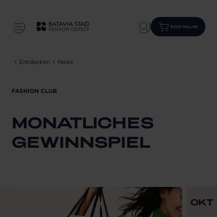
SHOP ONLINE
Entdecken
News
FASHION CLUB
MONATLICHES
GEWINNSPIEL
From
202
OKT