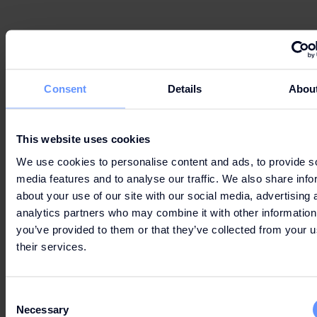
Can't wait to get your hands on the best deals?
Consent
Details
Abou
LET'S GO
This website uses cookies
SHOPPING
We use cookies to personalise content and ads, to provide s
media features and to analyse our traffic. We also share info
about your use of our site with our social media, advertising 
analytics partners who may combine it with other information
you’ve provided to them or that they’ve collected from your u
their services.
ÖFFNUNGSZEITEN
Consent
Necessary
Selection