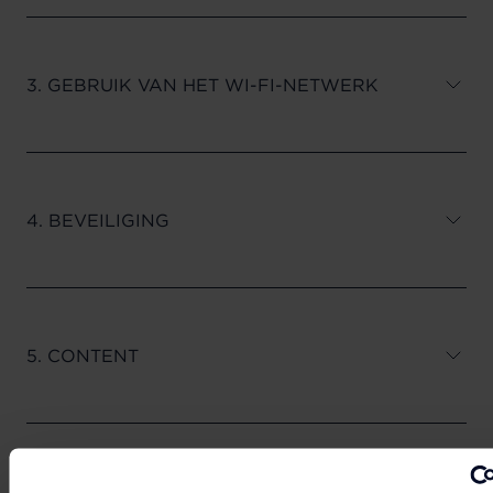
3. GEBRUIK VAN HET WI-FI-NETWERK
4. BEVEILIGING
5. CONTENT
6. GARANTIES