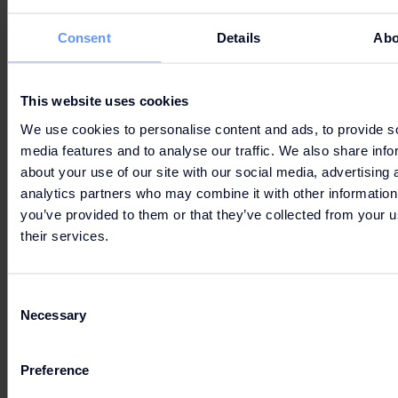
Consent
Details
Abo
This website uses cookies
7. PERSOONSGEGEVENS
We use cookies to personalise content and ads, to provide s
media features and to analyse our traffic. We also share info
about your use of our site with our social media, advertising 
analytics partners who may combine it with other information
you’ve provided to them or that they’ve collected from your u
8. AANSPRAKELIJKHEID
their services.
Consent
Necessary
Selection
9. BEËINDIGING
Preference