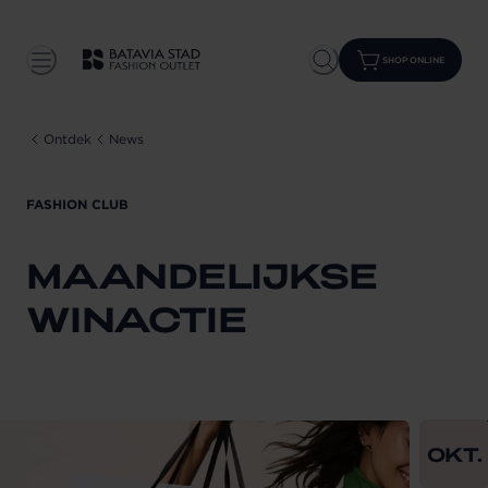
SHOP ONLINE
Ontdek
News
FASHION CLUB
MAANDELIJKSE
WINACTIE
From
202
OKT.