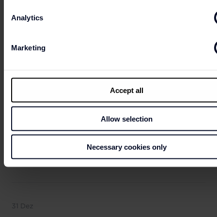
Analytics
Marketing
24 Dez
Heiligabend
10:00 - 17:00
Accept all
Allow selection
28 Dez - 30 Dez
Necessary cookies only
Weihnachtsferien
10:00 - 20:00
31 Dez