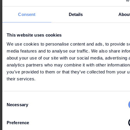
Consent
Details
Abou
26 Nov
This website uses cookies
Schwarzer Freitag
10:00 - 20:00
We use cookies to personalise content and ads, to provide s
media features and to analyse our traffic. We also share info
about your use of our site with our social media, advertising 
analytics partners who may combine it with other information
27 Nov - 28 Nov
you’ve provided to them or that they’ve collected from your u
their services.
Schwarzer Freitag
10:00 - 22:00
Consent
Necessary
Selection
19 Dez - 23 Dez
Preference
Weihnachtsferien
10:00 - 21:00