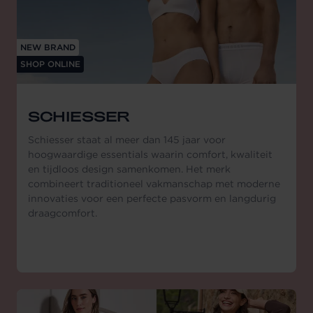
NEW BRAND
SHOP ONLINE
SCHIESSER
Schiesser staat al meer dan 145 jaar voor
hoogwaardige essentials waarin comfort, kwaliteit
en tijdloos design samenkomen. Het merk
combineert traditioneel vakmanschap met moderne
innovaties voor een perfecte pasvorm en langdurig
draagcomfort.