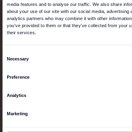
media features and to analyse our traffic. We also share info
SHOP ONLINE
about your use of our site with our social media, advertising 
analytics partners who may combine it with other information
you’ve provided to them or that they’ve collected from your u
G-STAR
their services.
Innovatie en duurzaamheid zitten in het DNA van G-
Star. Het merk zet zich in om het goede voorbeeld te
Consent
geven en duurzame oplossingen te ontwikkelen
Necessary
Selection
voor de toekomst van mode.
Preference
Analytics
Marketing