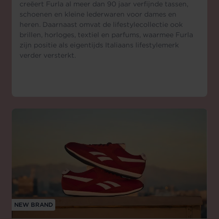
creëert Furla al meer dan 90 jaar verfijnde tassen,
schoenen en kleine lederwaren voor dames en
heren. Daarnaast omvat de lifestylecollectie ook
brillen, horloges, textiel en parfums, waarmee Furla
zijn positie als eigentijds Italiaans lifestylemerk
verder versterkt.
NEW BRAND