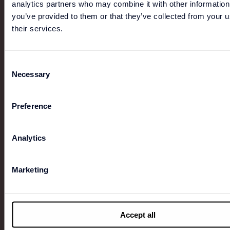
analytics partners who may combine it with other information
you’ve provided to them or that they’ve collected from your u
their services.
NEW
Consent
Necessary
Selection
G-STAR KIDS
G-Star werd in 1989 opgericht in Nederland en
Preference
groeide uit tot een internationaal denimmerk dat
bekendstaat om zijn innovatieve ontwerpen en
eigentijdse uitstraling. Met G-Star Kids vertaalt het
Analytics
merk dezelfde compromisloze visie op denim en
design naar een collectie voor de jongste generatie.
Marketing
Accept all