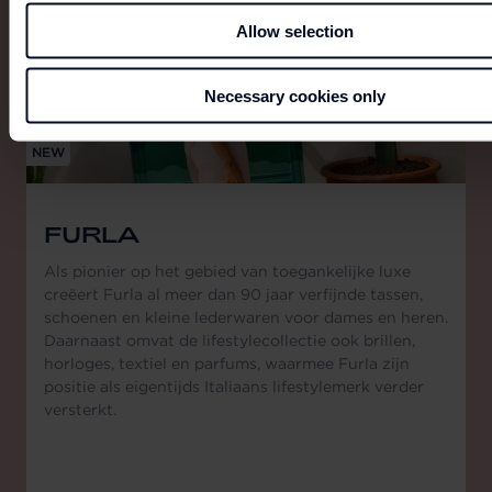
Allow selection
Necessary cookies only
NEW
FURLA
Als pionier op het gebied van toegankelijke luxe
creëert Furla al meer dan 90 jaar verfijnde tassen,
schoenen en kleine lederwaren voor dames en heren.
Daarnaast omvat de lifestylecollectie ook brillen,
horloges, textiel en parfums, waarmee Furla zijn
positie als eigentijds Italiaans lifestylemerk verder
versterkt.