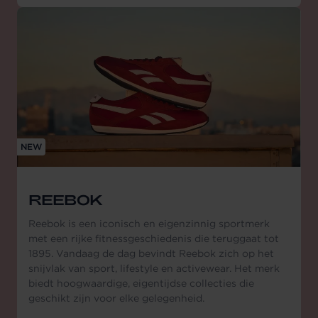
NEW
REEBOK
Reebok is een iconisch en eigenzinnig sportmerk
met een rijke fitnessgeschiedenis die teruggaat tot
1895. Vandaag de dag bevindt Reebok zich op het
snijvlak van sport, lifestyle en activewear. Het merk
biedt hoogwaardige, eigentijdse collecties die
geschikt zijn voor elke gelegenheid.