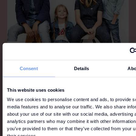
NEW
G-STAR KIDS
Consent
Details
Abo
G-Star werd in 1989 opgericht in Nederland en
groeide uit tot een internationaal denimmerk dat
This website uses cookies
bekendstaat om zijn innovatieve ontwerpen en
eigentijdse uitstraling. Met G-Star Kids vertaalt het
We use cookies to personalise content and ads, to provide s
merk dezelfde compromisloze visie op denim en
media features and to analyse our traffic. We also share info
design naar een collectie voor de jongste generatie.
about your use of our site with our social media, advertising 
analytics partners who may combine it with other information
you’ve provided to them or that they’ve collected from your u
their services.