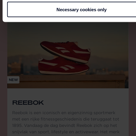
Necessary cookies only
NEW
REEBOK
Reebok is een iconisch en eigenzinnig sportmerk
met een rijke fitnessgeschiedenis die teruggaat tot
1895. Vandaag de dag bevindt Reebok zich op het
snijvlak van sport, lifestyle en activewear. Het merk