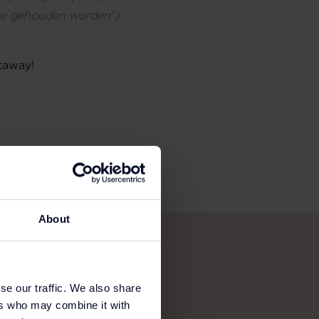
gte gehouden worden").
etaway!
About
se our traffic. We also share
ers who may combine it with