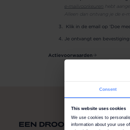
e-mailvoorkeuren
hebt aangeg
Alleen dan ontvang je de e-m
Klik in de email op ‘Doe mee
Je ontvangt een bevestigin
Actievoorwaarden
Consent
This website uses cookies
We use cookies to personalis
EEN DROOMREIS VOOR 2
information about your use of