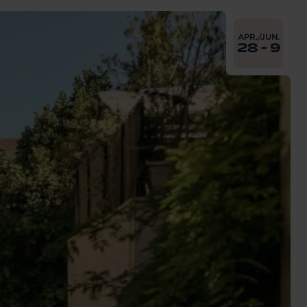
From
2025-04-
APR./JUN.
28 - 9