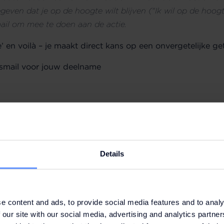
even dat je op de hoogte wilt blijven ("Ik wil op de hoo
ail om mee te doen aan de actie.
’ en voilà – je maakt direct kans op een onvergetelijke g
gsmail voor jouw deelname
Details
e content and ads, to provide social media features and to analy
 NAAR DE CÔTE D’AZUR
 our site with our social media, advertising and analytics partn