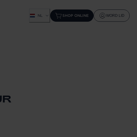
NL
SHOP ONLINE
WORD LID
UR