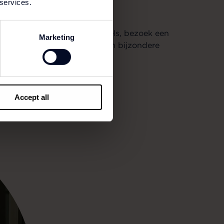
 services.
ht in luxe 4- en 5-sterrenhotels, bezoek een
Marketing
hten, huurauto, ontbijt en een bijzondere
Accept all