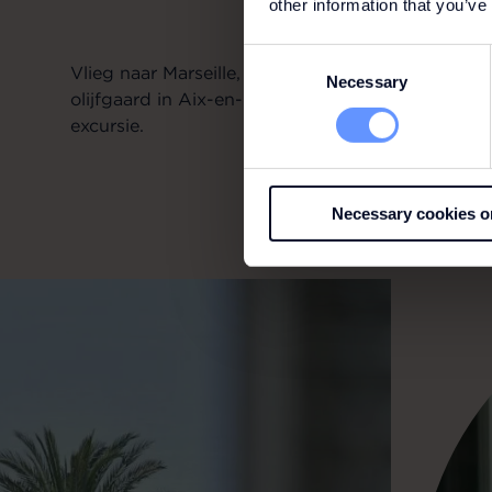
other information that you’ve
Consent
Vlieg naar Marseille, haal je huurauto op en ont
Necessary
Selection
olijfgaard in Aix-en-Provence en geniet van de ge
excursie.
Necessary cookies o