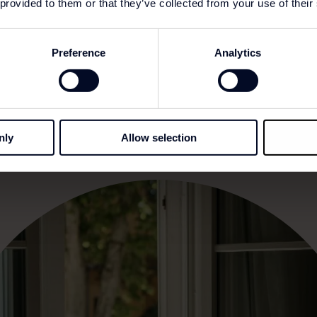
 provided to them or that they’ve collected from your use of their
dek vijf dagen lang de charme van Zuid-Frankrijk! Overnac
Preference
Analytics
ur van lavendel en parfum in Grasse. Inclusief retourvluc
nly
Allow selection