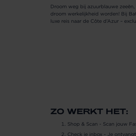
Droom weg bij azuurblauwe zeeën, z
droom werkelijkheid worden! Bij Ba
luxe reis naar de Côte d’Azur – exc
ZO WERKT HET:
Shop & Scan -
Scan jouw Fas
Check je inbox -
Je ontvangt