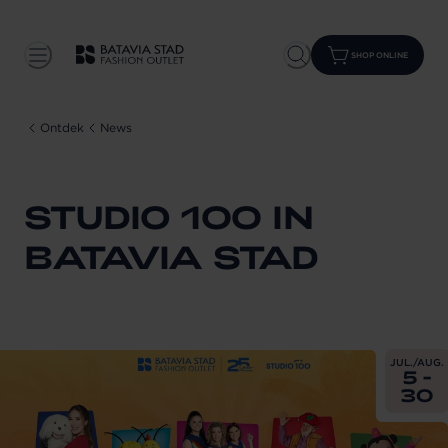
SHOP ONLINE
Ontdek
News
STUDIO 100 IN
BATAVIA STAD
From
202
JUL./AUG.
5 -
30