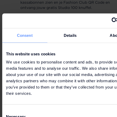
kassabonnen zien en je Fashion Club QR Code en
ontvang jouw gratis Studio 100 knuffel.
*Deze winkels zijn uitgesloten van de Fashion Club:
Airforce, Castore, Coach, Daily Flowers, Coach, Daily
Flowers, De Bonte Koe, Dunkin' Donuts, Dutch Originals,
Ekmeci, Garcia, Jutka & Riska, Levi's, McDonald's, Messi,
Consent
Details
Abo
Polo Ralph Lauren, Salsa Shop, Twelve12
Openingstijden kiosk
This website uses cookies
Zondag 19 juli: 12.00 – 20.00 uur
We use cookies to personalise content and ads, to provide s
Zondag 26 juli: 12.00 - 20.00 uur
media features and to analyse our traffic. We also share info
Zondag 2 augustus: 12.00 - 20.00 uur
about your use of our site with our social media, advertising 
Zondag 9 augustus: 12.00 - 20.00 uur
analytics partners who may combine it with other information
Zondag 16 augustus 12.00 - 20.00 uur
you’ve provided to them or that they’ve collected from your u
Zondag 23 augustus 12.00 - 20.00 uur
their services.
Zondag 30 augustus 12.00 - 20.00 uur
Consent
Necessary