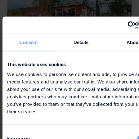
Consent
Details
Abou
This website uses cookies
THEMATISCHE
We use cookies to personalise content and ads, to provide s
FAHRRADROUTEN
media features and to analyse our traffic. We also share info
about your use of our site with our social media, advertising 
Lernen Sie die schönsten Orte in und um Batavia Stad mit
analytics partners who may combine it with other information
diesen Fahrradrouten kennen: Tagesausflug mit Kindern Bio
you’ve provided to them or that they’ve collected from your u
Kunst & Design Wasserreiches Lelystad
their services.
Consent
Necessary