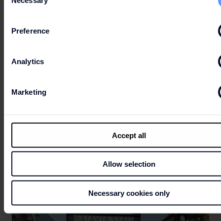
Selection
Preference
Analytics
Marketing
BATAVIA HAFEN
Nur wenige Schritte von Batavia Stad entfernt liegt der
Accept all
Batavia Haven mit allen Arten von Schiffen, von Privatbooten
bis hin zu Flusskreuzfahrtschiffen, mit denen Sie Ihren
Einkaufstag mit einem Segeltörn oder einer Bootsfahrt in
Allow selection
Richtung Marker Wadden, Hoorn, Enkhuizen, Amsterdam
oder wohin auch immer der Wind weht, verbinden können.
Necessary cookies only