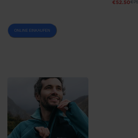
€
52.50
€
7
ONLINE EINKAUFEN