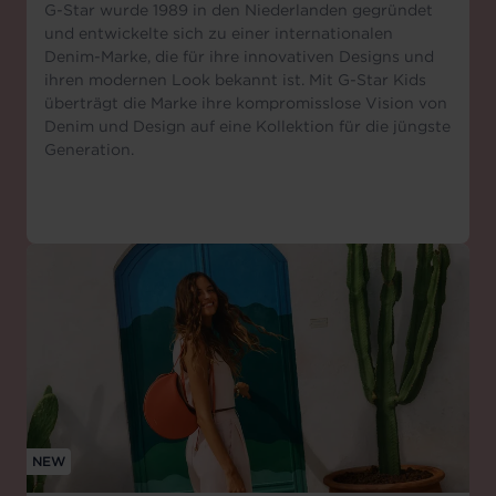
G-Star wurde 1989 in den Niederlanden gegründet
und entwickelte sich zu einer internationalen
Denim-Marke, die für ihre innovativen Designs und
ihren modernen Look bekannt ist. Mit G-Star Kids
überträgt die Marke ihre kompromisslose Vision von
Denim und Design auf eine Kollektion für die jüngste
Generation.
NEW