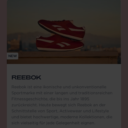
NEW
REEBOK
Reebok ist eine ikonische und unkonventionelle
Sportmarke mit einer langen und traditionsreichen
Fitnessgeschichte, die bis ins Jahr 1895
zurückreicht. Heute bewegt sich Reebok an der
Schnittstelle von Sport, Activewear und Lifestyle
und bietet hochwertige, moderne Kollektionen, die
sich vielseitig für jede Gelegenheit eignen.