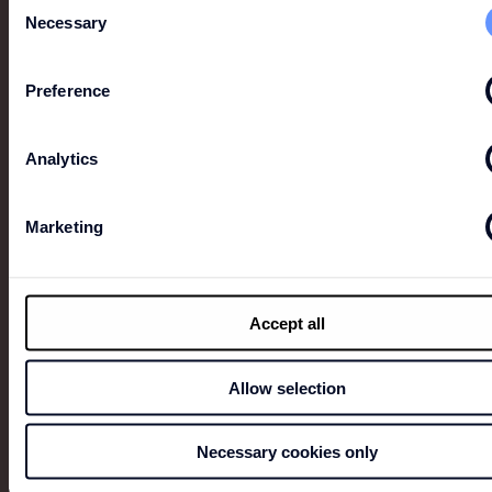
Consent
Necessary
Selection
NEW
Preference
G-STAR KIDS
Analytics
G-Star wurde 1989 in den Niederlanden gegründet
und entwickelte sich zu einer internationalen
Marketing
Denim-Marke, die für ihre innovativen Designs und
ihren modernen Look bekannt ist. Mit G-Star Kids
überträgt die Marke ihre kompromisslose Vision von
Denim und Design auf eine Kollektion für die jüngste
Generation.
Accept all
Allow selection
Necessary cookies only