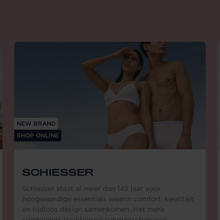
NEW BRAND
SHOP ONLINE
SCHIESSER
Schiesser staat al meer dan 145 jaar voor
hoogwaardige essentials waarin comfort, kwaliteit
en tijdloos design samenkomen. Het merk
combineert traditioneel vakmanschap met