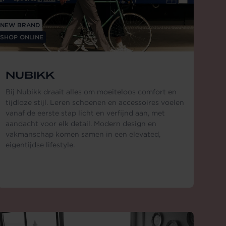
NEW BRAND
SHOP ONLINE
NUBIKK
Bij Nubikk draait alles om moeiteloos comfort en
tijdloze stijl. Leren schoenen en accessoires voelen
vanaf de eerste stap licht en verfijnd aan, met
aandacht voor elk detail. Modern design en
vakmanschap komen samen in een elevated,
eigentijdse lifestyle.