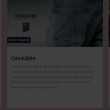
SHOP ONLINE
CHASIN'
Geïnspireerd door de energie en no-nonsense
attitude van een rockstar. Een man met ‘Lust for
Life’. Het merk streeft ernaar om een easy going
attitude en een coole lifestyle in de wereld van
mannen jeans te integreren.