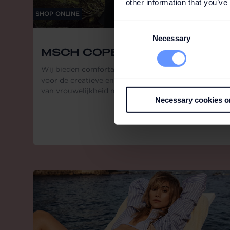
other information that you’ve
SHOP ONLINE
Consent
Necessary
Selection
MSCH COPENHAGEN
Wij bieden comfortabele modebewuste kleding
voor de creatieve en krachtige vrouw, wie houdt
van vrouwelijkheid met een coole en urban twist.
Necessary cookies o