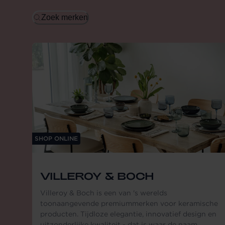
Zoek merken
SHOP ONLINE
VILLEROY & BOCH
Villeroy & Boch is een van 's werelds
toonaangevende premiummerken voor keramische
producten. Tijdloze elegantie, innovatief design en
uitzonderlijke kwaliteit - dat is waar de naam