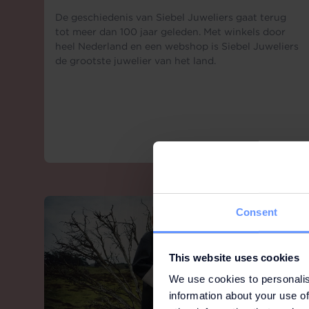
De geschiedenis van Siebel Juweliers gaat terug
tot meer dan 100 jaar geleden. Met winkels door
heel Nederland en een webshop is Siebel Juweliers
de grootste juwelier van het land.
Consent
This website uses cookies
We use cookies to personalis
information about your use of