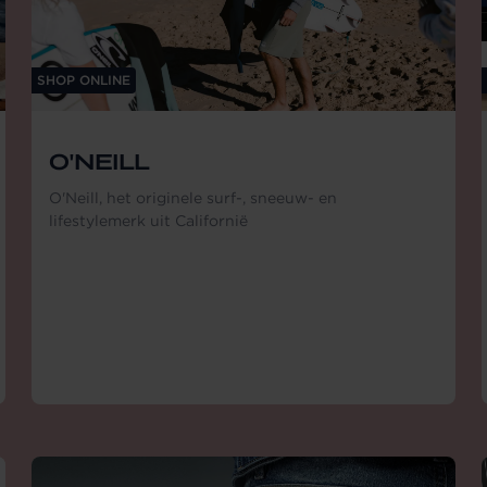
SHOP ONLINE
O'NEILL
O'Neill, het originele surf-, sneeuw- en
lifestylemerk uit Californië