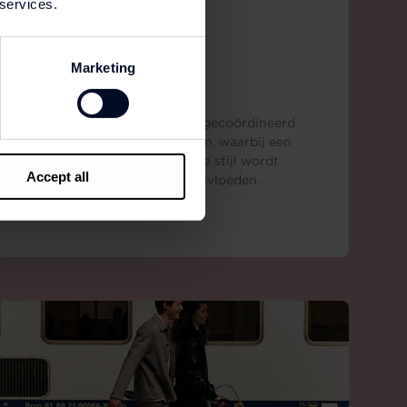
 services.
SHOP ONLINE
Marketing
MCGREGOR
McGregor is opgericht als een gecoördineerd
sportkleding merk voor mannen, waarbij een
sportieve, volledig Amerikaanse stijl wordt
Accept all
gecombineerd met Europese invloeden.