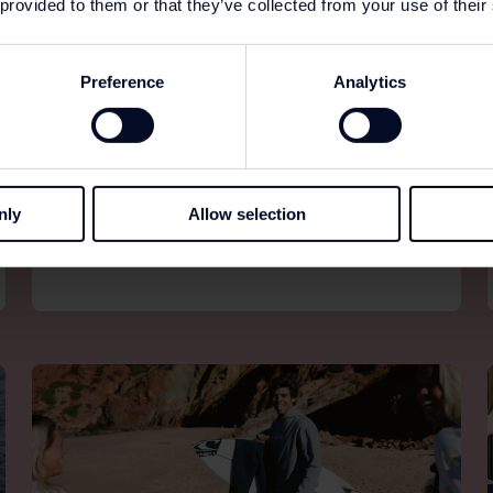
 provided to them or that they’ve collected from your use of their
Preference
Analytics
STATE OF ART
Al sinds 1987 brengt State of Art vakmanschap en
iconisch design samen in tijdloze mannenmode.
nly
Allow selection