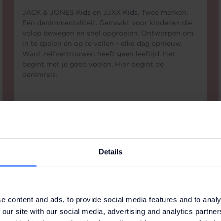
JACK & JONES Kids en JJXX Kids. Twee merken.
Eén denimmentaliteit. Gemaakt voor kinderen die
volop bewegen en snel opgroeien. Ontworpen om
in te spelen én op te vallen - elke dag opnieuw.
Want zelfvertrouwen heeft geen leeftijd. Het
begint met je goed voelen. Hier begint de
denimreis.
Details
e content and ads, to provide social media features and to analy
 our site with our social media, advertising and analytics partn