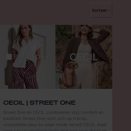
Sorteer
CECIL | STREET ONE
Street One en CECIL combineren stijl, comfort en
kwaliteit. Street One richt zich op trendy,
vrouwelijke easy-to-wear mode, terwijl CECIL staat
voor casual-sportieve looks met oog voor detail en