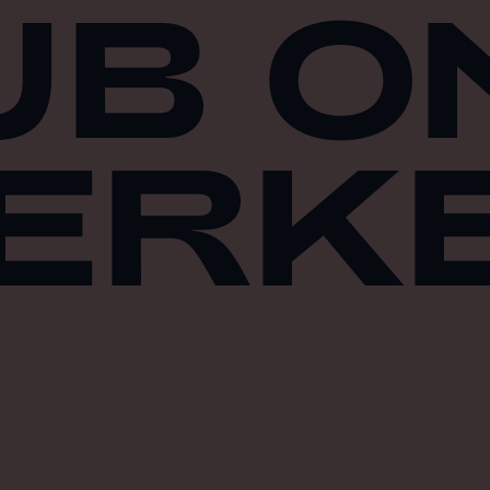
UB O
ERK