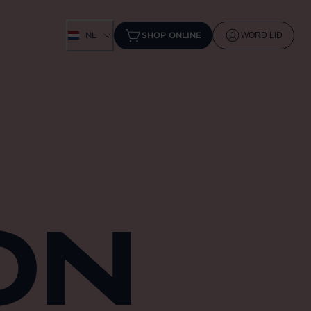
NL
SHOP ONLINE
WORD LID
ON