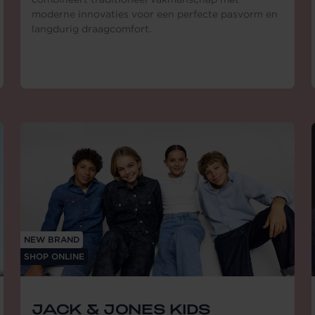
moderne innovaties voor een perfecte pasvorm en
langdurig draagcomfort.
NEW BRAND
SHOP ONLINE
JACK & JONES KIDS